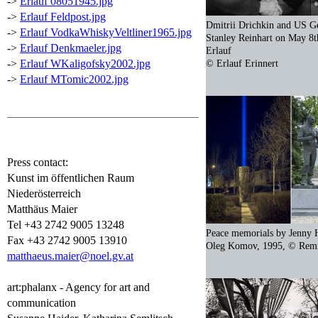
->
Erlauf 08051945.jpg
->
Erlauf Feldpost.jpg
Dmitrii Drichkin and US G
->
Erlauf VodkaWhiskyVeltliner1965.jpg
Stanley Reinhart on May 8t
->
Erlauf Denkmaeler.jpg
Erlauf
->
Erlauf WKaligofsky2002.jpg
© Erlauf Erinnert
->
Erlauf MTomic2002.jpg
Press contact:
Kunst im öffentlichen Raum
Niederösterreich
Matthäus Maier
Tel +43 2742 9005 13248
Peace memorials by Jenny 
Fax +43 2742 9005 13910
Oleg Komov, 1995, © Remi
matthaeus.maier@noel.gv.at
art:phalanx - Agency for art and
communication