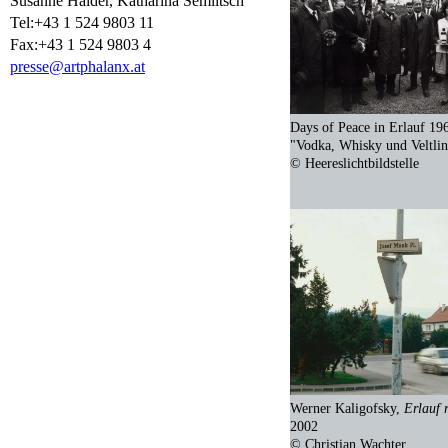
Susanne Haider, Katharina Semlitsch
Tel:+43 1 524 9803 11
Fax:+43 1 524 9803 4
presse@artphalanx.at
Days of Peace in Erlauf 19
"Vodka, Whisky und Veltlin
© Heereslichtbildstelle
Werner Kaligofsky,
Erlauf 
2002
© Christian Wachter