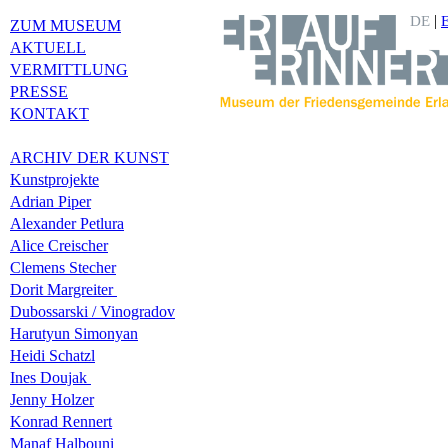
|
DE
ZUM MUSEUM
AKTUELL
VERMITTLUNG
PRESSE
KONTAKT
ARCHIV DER KUNST
Kunstprojekte
Adrian Piper
Alexander Petlura
Alice Creischer
Clemens Stecher
Dorit Margreiter
Dubossarski / Vinogradov
Harutyun Simonyan
Heidi Schatzl
Ines Doujak
Jenny Holzer
Konrad Rennert
Manaf Halbouni