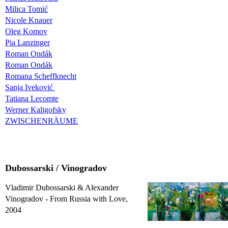
Milica Tomić
Nicole Knauer
Oleg Komov
Pia Lanzinger
Roman Ondák
Roman Ondák
Romana Scheffknecht
Sanja Iveković
Tatiana Lecomte
Werner Kaligofsky
ZWISCHENRÄUME
Dubossarski / Vinogradov
Vladimir Dubossarski & Alexander
Vinogradov - From Russia with Love,
2004