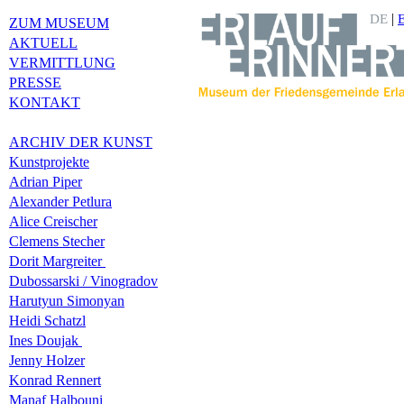
|
DE
ZUM MUSEUM
AKTUELL
VERMITTLUNG
PRESSE
KONTAKT
ARCHIV DER KUNST
Kunstprojekte
Adrian Piper
Alexander Petlura
Alice Creischer
Clemens Stecher
Dorit Margreiter
Dubossarski / Vinogradov
Harutyun Simonyan
Heidi Schatzl
Ines Doujak
Jenny Holzer
Konrad Rennert
Manaf Halbouni